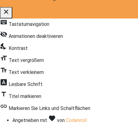
close
Schalten Sie die Sichtbarkeit der Eingabehilfen-Symbolleist
keyboard
Tastaturnavigation
visibility_off
Animationen deaktivieren
nights_stay
Kontrast
format_size
Text vergrößern
text_fields
Text verkleinern
font_download
Lesbare Schrift
title
Titel markieren
link
Markieren Sie Links und Schaltflächen
favorite
Liebe
Angetrieben mit
von
Codenroll