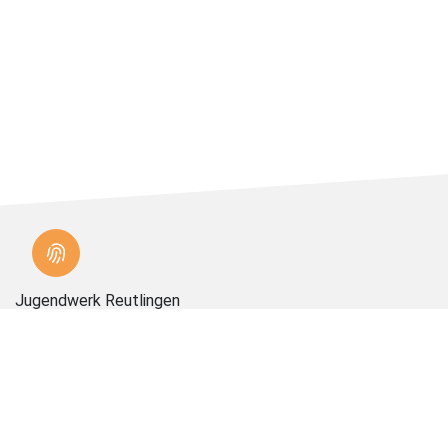
Jugendwerk Reutlingen
Gemeinnützige Stiftung
Oskar-Kalbfell-Platz 12
72764 Reutlingen
Tel.: 07121/303-2395